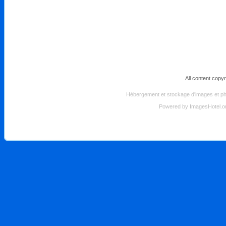
All content copy
Hébergement et stockage d'images et pho
Powered by
ImagesHotel.o