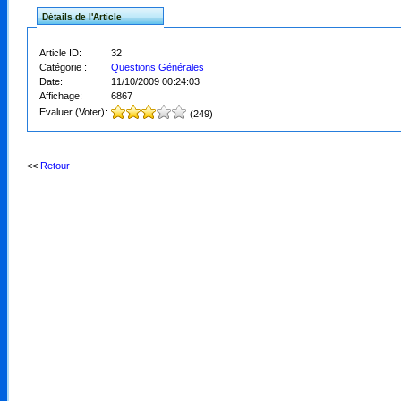
Détails de l'Article
Article ID:
32
Catégorie :
Questions Générales
Date:
11/10/2009 00:24:03
Affichage:
6867
Evaluer (Voter):
(249)
<<
Retour