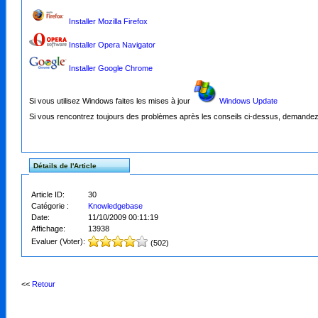
Installer Mozilla Firefox
Installer Opera Navigator
Installer Google Chrome
Si vous utilisez Windows faites les mises à jour
Windows Update
Si vous rencontrez toujours des problèmes après les conseils ci-dessus, demande
Détails de l'Article
Article ID:
30
Catégorie :
Knowledgebase
Date:
11/10/2009 00:11:19
Affichage:
13938
Evaluer (Voter):
(502)
<<
Retour