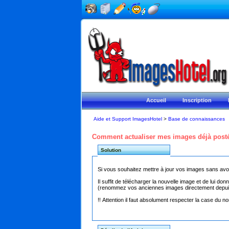
Accueil
Inscription
Aide et Support ImagesHotel
>
Base de connaissances
Comment actualiser mes images déjà posté
Solution
Si vous souhaitez mettre à jour vos images sans avoir
Il suffit de télécharger la nouvelle image et de lui 
(renommez vos anciennes images directement depuis 
!! Attention il faut absolument respecter la case du 