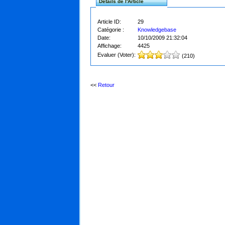
Détails de l'Article
Article ID:
29
Catégorie :
Knowledgebase
Date:
10/10/2009 21:32:04
Affichage:
4425
Evaluer (Voter):
(210)
<<
Retour