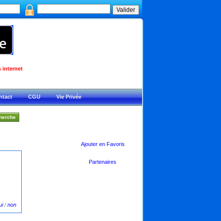
 internet
ntact
CGU
Vie Privée
Ajouter en Favoris
Partenaires
ui
/
non