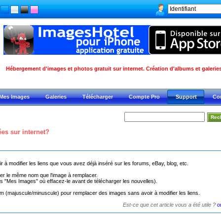
Hébergement d'images et photos gratuit sur internet. Création d'albums et galeries
Mes Images
Galeries
Télécharger
Compte Pro
Support
Co
es sur internet?
 à modifier les liens que vous avez déjà inséré sur les forums, eBay, blog, etc.
donner le même nom que l'image à remplacer.
"Mes Images" où effacez-le avant de télécharger les nouvelles).
nom (majuscule/minuscule) pour remplacer des images sans avoir à modifier les liens.
Est-ce que cet article vous a été utile ?
o